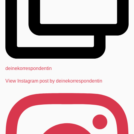
deinekorrespondentin
View Instagram post by deinekorrespondentin