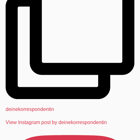
deinekorrespondentin
View Instagram post by deinekorrespondentin