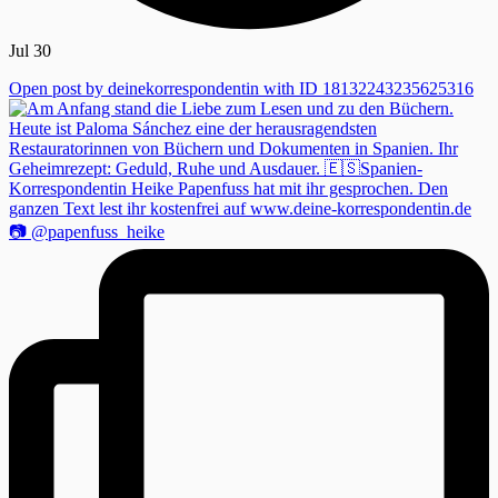
Jul 30
Open post by deinekorrespondentin with ID 18132243235625316