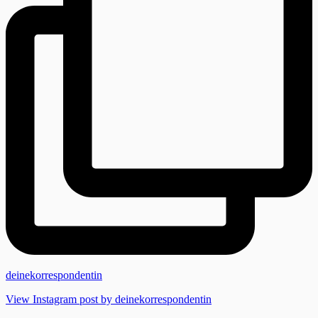
deinekorrespondentin
View Instagram post by deinekorrespondentin