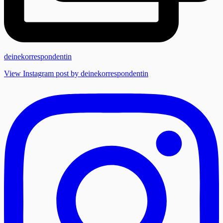
deinekorrespondentin
View Instagram post by deinekorrespondentin