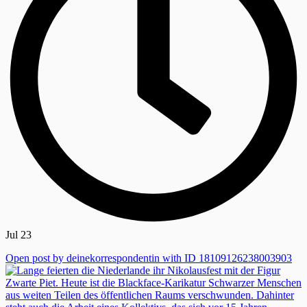
Jul 23
Open post by deinekorrespondentin with ID 18109126238003903