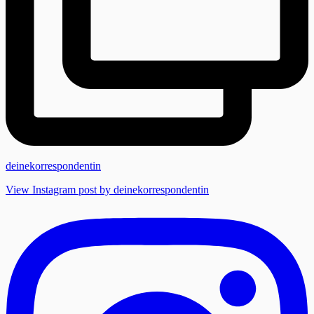
deinekorrespondentin
View Instagram post by deinekorrespondentin