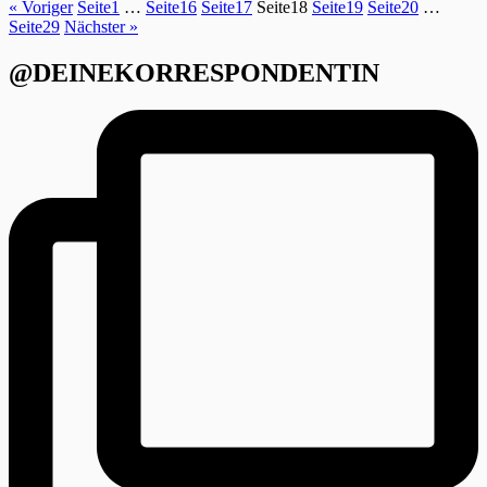
« Voriger
Seite
1
…
Seite
16
Seite
17
Seite
18
Seite
19
Seite
20
…
Seite
29
Nächster »
@DEINEKORRESPONDENTIN