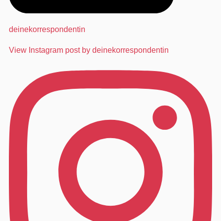
deinekorrespondentin
View Instagram post by deinekorrespondentin