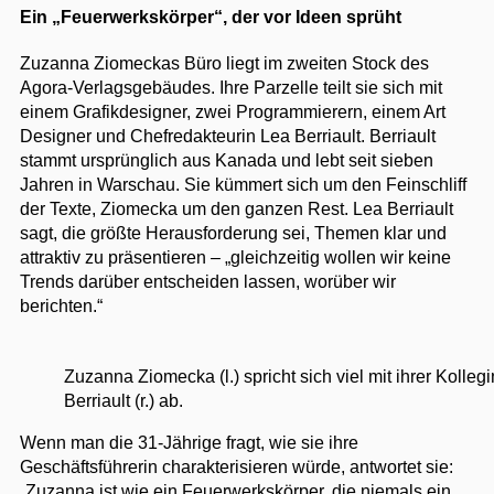
Ein „Feuerwerkskörper“, der vor Ideen sprüht
Zuzanna Ziomeckas Büro liegt im zweiten Stock des
Agora-Verlagsgebäudes. Ihre Parzelle teilt sie sich mit
einem Grafikdesigner, zwei Programmierern, einem Art
Designer und Chefredakteurin Lea Berriault. Berriault
stammt ursprünglich aus Kanada und lebt seit sieben
Jahren in Warschau. Sie kümmert sich um den Feinschliff
der Texte, Ziomecka um den ganzen Rest. Lea Berriault
sagt, die größte Herausforderung sei, Themen klar und
attraktiv zu präsentieren – „gleichzeitig wollen wir keine
Trends darüber entscheiden lassen, worüber wir
berichten.“
Zuzanna Ziomecka (l.) spricht sich viel mit ihrer Kolleg
Berriault (r.) ab.
Wenn man die 31-Jährige fragt, wie sie ihre
Geschäftsführerin charakterisieren würde, antwortet sie:
„Zuzanna ist wie ein Feuerwerkskörper, die niemals ein