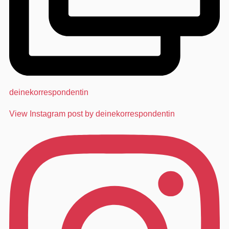
deinekorrespondentin
View Instagram post by deinekorrespondentin