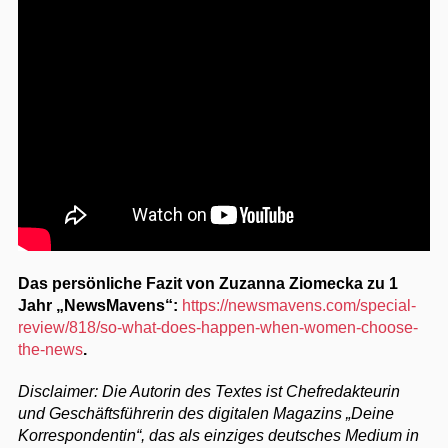
Das persönliche Fazit von Zuzanna Ziomecka zu 1
Jahr „NewsMavens“:
https://newsmavens.com/special-
review/818/so-what-does-happen-when-women-choose-
the-news
.
Disclaimer: Die Autorin des Textes ist Chefredakteurin
und Geschäftsführerin des digitalen Magazins „Deine
Korrespondentin“, das als einziges deutsches Medium in