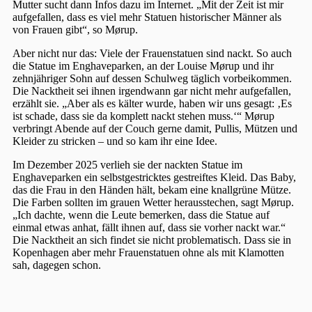
Mutter sucht dann Infos dazu im Internet. „Mit der Zeit ist mir
aufgefallen, dass es viel mehr Statuen historischer Männer als
von Frauen gibt“, so Mørup.
Aber nicht nur das: Viele der Frauenstatuen sind nackt. So auch
die Statue im Enghaveparken, an der Louise Mørup und ihr
zehnjähriger Sohn auf dessen Schulweg täglich vorbeikommen.
Die Nacktheit sei ihnen irgendwann gar nicht mehr aufgefallen,
erzählt sie. „Aber als es kälter wurde, haben wir uns gesagt: ‚Es
ist schade, dass sie da komplett nackt stehen muss.‘“ Mørup
verbringt Abende auf der Couch gerne damit, Pullis, Mützen und
Kleider zu stricken – und so kam ihr eine Idee.
Im Dezember 2025 verlieh sie der nackten Statue im
Enghaveparken ein selbstgestricktes gestreiftes Kleid. Das Baby,
das die Frau in den Händen hält, bekam eine knallgrüne Mütze.
Die Farben sollten im grauen Wetter herausstechen, sagt Mørup.
„Ich dachte, wenn die Leute bemerken, dass die Statue auf
einmal etwas anhat, fällt ihnen auf, dass sie vorher nackt war.“
Die Nacktheit an sich findet sie nicht problematisch. Dass sie in
Kopenhagen aber mehr Frauenstatuen ohne als mit Klamotten
sah, dagegen schon.