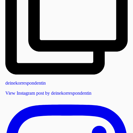
deinekorrespondentin
View Instagram post by deinekorrespondentin