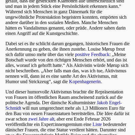
gefällt, dass die gestrickten Klamotten alle unterschiedlich sind
und man in jedem Stück eine Persönlichkeit erkennen kann.“
Während sich Menschen in ganz Dänemark für die
ungewöhnliche Protestaktion begeistern konnten, empörten sich
andere darüber in den sozialen Medien. Manche Menschen
hätten es Vandalismus genannt, oder prüde. Andere sahen darin
einen Angriff auf die Kunstgeschichte.
Dabei sei es ihr schlicht darum gegangen, historischen Frauen die
Anerkennung zu geben, die ihnen zustehe. Louise Mørup freut
sich dafür umso mehr über das viele
positive Feedback
: „Meine
Botschaft wurde von den richtigen Menschen erhört, und das ist
alles, worauf ich gehofft hatte.“ Als Aktivistin würde Mørup sich
nicht beschreiben. „Aber falls man das, was ich tue, Aktivismus
nennen will, dann ist es eine sanfte Art des Aktivismus, mit
Humor und Strickzeug“, sagt die
Kopenhagenerin
.
Und dieser humorvolle Aktivismus brachte die Repräsentation
von Frauen im öffentlichen Raum anscheinend zurück auf die
politische Agenda. Der dänische Kulturminister
Jakob Engel-
Schmidt
will nun umgerechnet mehr als 1,3 Millionen Euro für
den Bau von neuen Frauenstatuen bereitstellen. Die Idee dafür ist
zwar schon
zwei Jahre alt
, aber erst Ende Februar 2026
veröffentlichte ein Expert:innengremium eine
Liste
bedeutender
dänischer Frauen, die eine Statue verdient hätten. Darunter sind