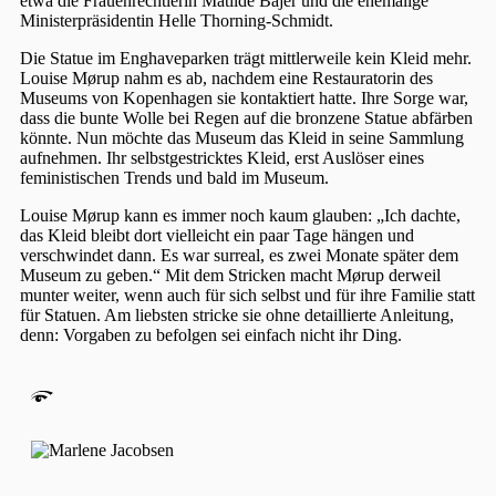
etwa die Frauenrechtlerin Matilde Bajer und die ehemalige
Ministerpräsidentin Helle Thorning-Schmidt.
Die Statue im Enghaveparken trägt mittlerweile kein Kleid mehr.
Louise Mørup nahm es ab, nachdem eine Restauratorin des
Museums von Kopenhagen sie kontaktiert hatte. Ihre Sorge war,
dass die bunte Wolle bei Regen auf die bronzene Statue abfärben
könnte. Nun möchte das Museum das Kleid in seine Sammlung
aufnehmen. Ihr selbstgestricktes Kleid, erst Auslöser eines
feministischen Trends und bald im Museum.
Louise Mørup kann es immer noch kaum glauben: „Ich dachte,
das Kleid bleibt dort vielleicht ein paar Tage hängen und
verschwindet dann. Es war surreal, es zwei Monate später dem
Museum zu geben.“ Mit dem Stricken macht Mørup derweil
munter weiter, wenn auch für sich selbst und für ihre Familie statt
für Statuen. Am liebsten stricke sie ohne detaillierte Anleitung,
denn: Vorgaben zu befolgen sei einfach nicht ihr Ding.