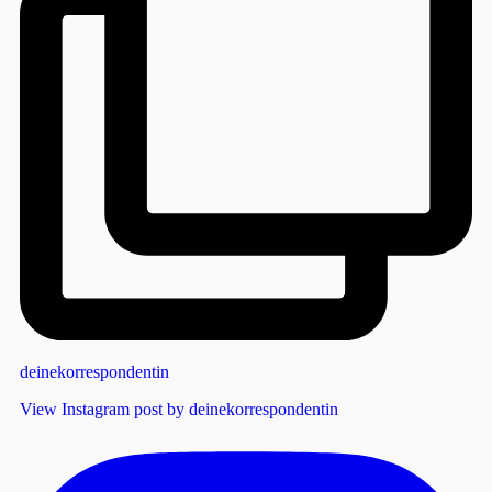
deinekorrespondentin
View Instagram post by deinekorrespondentin