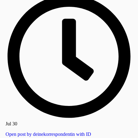
Jul 30
Open post by deinekorrespondentin with ID