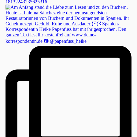
18132243235625316