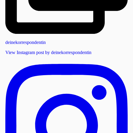
deinekorrespondentin
View Instagram post by deinekorrespondentin