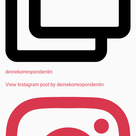
deinekorrespondentin
View Instagram post by deinekorrespondentin