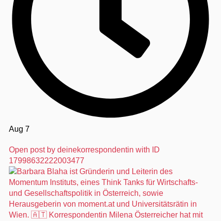
Aug 7
Open post by deinekorrespondentin with ID
17998632222003477