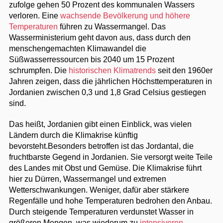
zufolge gehen 50 Prozent des kommunalen Wassers
verloren. Eine
wachsende Bevölkerung und höhere
Temperaturen
führen zu Wassermangel. Das
Wasserministerium geht davon aus, dass durch den
menschengemachten Klimawandel die
Süßwasserressourcen bis 2040 um 15 Prozent
schrumpfen. Die
historischen Klimatrends
seit den 1960er
Jahren zeigen, dass die jährlichen Höchsttemperaturen in
Jordanien zwischen 0,3 und 1,8 Grad Celsius gestiegen
sind.
Das heißt, Jordanien gibt einen Einblick, was vielen
Ländern durch die Klimakrise künftig
bevorsteht.Besonders betroffen ist das Jordantal, die
fruchtbarste Gegend in Jordanien. Sie versorgt weite Teile
des Landes mit Obst und Gemüse. Die Klimakrise führt
hier zu Dürren, Wassermangel und extremen
Wetterschwankungen. Weniger, dafür aber stärkere
Regenfälle und hohe Temperaturen bedrohen den Anbau.
Durch steigende Temperaturen verdunstet Wasser in
größeren Mengen, was wiederum zu
intensiveren