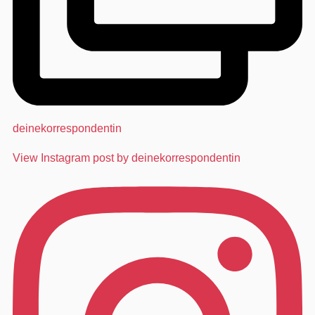
deinekorrespondentin
View Instagram post by deinekorrespondentin