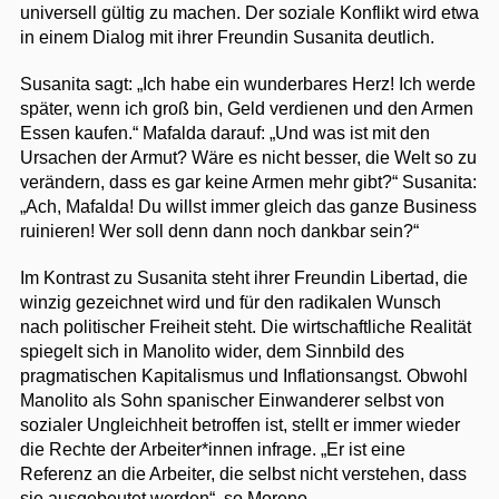
universell gültig zu machen. Der soziale Konflikt wird etwa
in einem Dialog mit ihrer Freundin Susanita deutlich.
Susanita sagt: „Ich habe ein wunderbares Herz! Ich werde
später, wenn ich groß bin, Geld verdienen und den Armen
Essen kaufen.“ Mafalda darauf: „Und was ist mit den
Ursachen der Armut? Wäre es nicht besser, die Welt so zu
verändern, dass es gar keine Armen mehr gibt?“ Susanita:
„Ach, Mafalda! Du willst immer gleich das ganze Business
ruinieren! Wer soll denn dann noch dankbar sein?“
Im Kontrast zu Susanita steht ihrer Freundin Libertad, die
winzig gezeichnet wird und für den radikalen Wunsch
nach politischer Freiheit steht. Die wirtschaftliche Realität
spiegelt sich in Manolito wider, dem Sinnbild des
pragmatischen Kapitalismus und Inflationsangst. Obwohl
Manolito als Sohn spanischer Einwanderer selbst von
sozialer Ungleichheit betroffen ist, stellt er immer wieder
die Rechte der Arbeiter*innen infrage. „Er ist eine
Referenz an die Arbeiter, die selbst nicht verstehen, dass
sie ausgebeutet werden“, so Moreno.