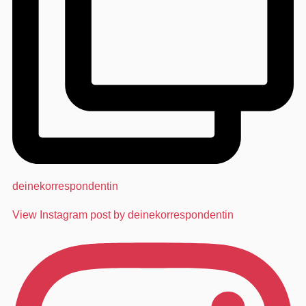
deinekorrespondentin
View Instagram post by deinekorrespondentin