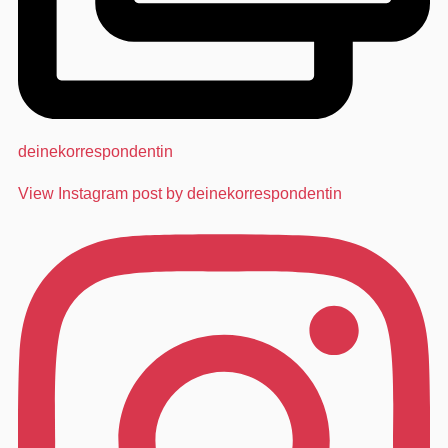
deinekorrespondentin
View Instagram post by deinekorrespondentin