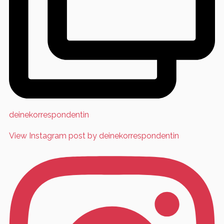
deinekorrespondentin
View Instagram post by deinekorrespondentin