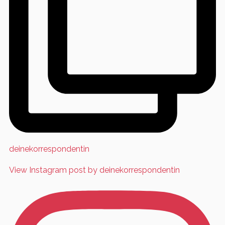
deinekorrespondentin
View Instagram post by deinekorrespondentin