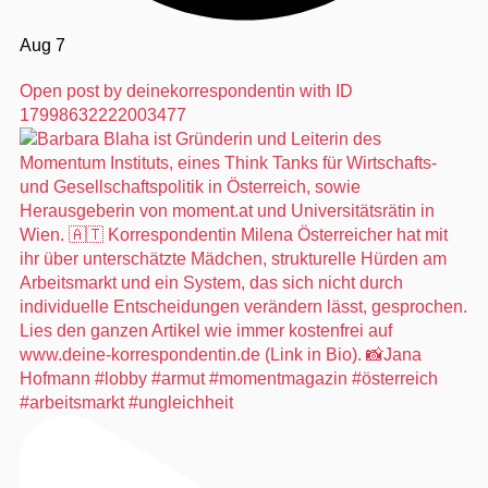
Aug 7
Open post by deinekorrespondentin with ID
17998632222003477