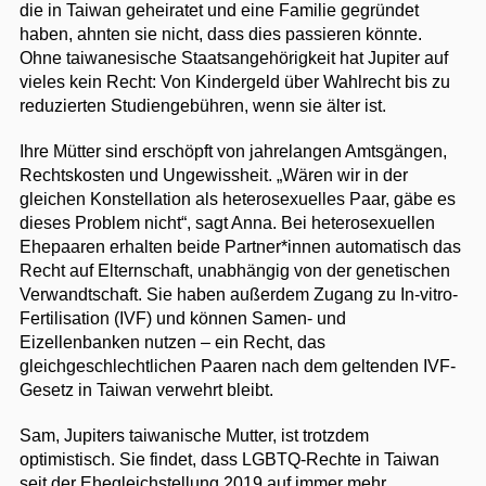
die in Taiwan geheiratet und eine Familie gegründet
haben, ahnten sie nicht, dass dies passieren könnte.
Ohne taiwanesische Staatsangehörigkeit hat Jupiter auf
vieles kein Recht: Von Kindergeld über Wahlrecht bis zu
reduzierten Studiengebühren, wenn sie älter ist.
Ihre Mütter sind erschöpft von jahrelangen Amtsgängen,
Rechtskosten und Ungewissheit. „Wären wir in der
gleichen Konstellation als heterosexuelles Paar, gäbe es
dieses Problem nicht“, sagt Anna. Bei heterosexuellen
Ehepaaren erhalten beide Partner*innen automatisch das
Recht auf Elternschaft, unabhängig von der genetischen
Verwandtschaft. Sie haben außerdem Zugang zu In-vitro-
Fertilisation (IVF) und können Samen- und
Eizellenbanken nutzen – ein Recht, das
gleichgeschlechtlichen Paaren nach dem geltenden IVF-
Gesetz in Taiwan verwehrt bleibt.
Sam, Jupiters taiwanische Mutter, ist trotzdem
optimistisch. Sie findet, dass LGBTQ-Rechte in Taiwan
seit der Ehegleichstellung 2019 auf immer mehr