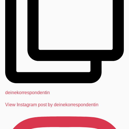
deinekorrespondentin
View Instagram post by deinekorrespondentin