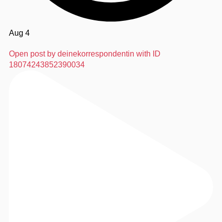
Aug 4
Open post by deinekorrespondentin with ID
18074243852390034