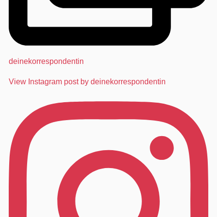
deinekorrespondentin
View Instagram post by deinekorrespondentin