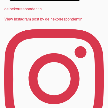
deinekorrespondentin
View Instagram post by deinekorrespondentin