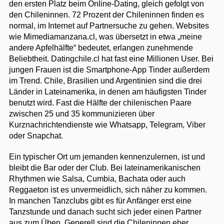
den ersten Platz beim Online-Dating, gleich gefolgt von
den Chileninnen. 72 Prozent der Chileninnen finden es
normal, im Internet auf Partnersuche zu gehen. Websites
wie Mimediamanzana.cl, was übersetzt in etwa „meine
andere Apfelhälfte“ bedeutet, erlangen zunehmende
Beliebtheit. Datingchile.cl hat fast eine Millionen User. Bei
jungen Frauen ist die Smartphone-App Tinder außerdem
im Trend. Chile, Brasilien und Argentinien sind die drei
Länder in Lateinamerika, in denen am häufigsten Tinder
benutzt wird. Fast die Hälfte der chilenischen Paare
zwischen 25 und 35 kommunizieren über
Kurznachrichtendienste wie Whatsapp, Telegram, Viber
oder Snapchat.
Ein typischer Ort um jemanden kennenzulernen, ist und
bleibt die Bar oder der Club. Bei lateinamerikanischen
Rhythmen wie Salsa, Cumbia, Bachata oder auch
Reggaeton ist es unvermeidlich, sich näher zu kommen.
In manchen Tanzclubs gibt es für Anfänger erst eine
Tanzstunde und danach sucht sich jeder einen Partner
aus zum Üben. Generell sind die Chileninnen eher