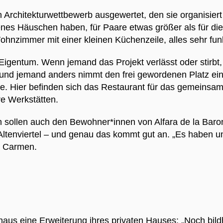
rchitekturwettbewerb ausgewertet, den sie organisiert h
enes Häuschen haben, für Paare etwas größer als für die
hnzimmer mit einer kleinen Küchenzeile, alles sehr fun
s Eigentum. Wenn jemand das Projekt verlässt oder stirb
 und jemand anders nimmt den frei gewordenen Platz ei
 Hier befinden sich das Restaurant für das gemeinsame
re Werkstätten.
 sollen auch den Bewohner*innen von Alfara de la Baro
es Altenviertel – und genau das kommt gut an. „Es haben 
ri Carmen.
haus eine Erweiterung ihres privaten Hauses: „Noch bil