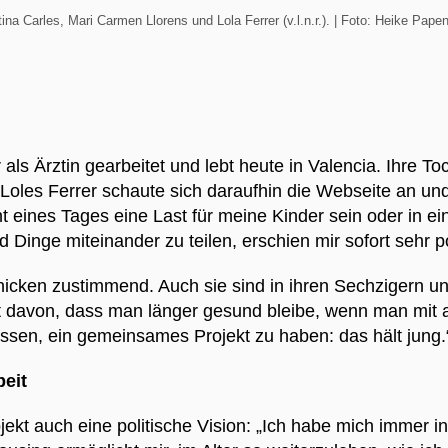
tina Carles, Mari Carmen Llorens und Lola Ferrer (v.l.n.r.). | Foto: Heike Pape
r als Ärztin gearbeitet und lebt heute in Valencia. Ihre Toc
oles Ferrer schaute sich daraufhin die Webseite an und 
ht eines Tages eine Last für meine Kinder sein oder in 
nge miteinander zu teilen, erschien mir sofort sehr po
nicken zustimmend. Auch sie sind in ihren Sechzigern 
eugt davon, dass man länger gesund bleibe, wenn man mi
ssen, ein gemeinsames Projekt zu haben: das hält jung
eit
ekt auch eine politische Vision: „Ich habe mich immer 