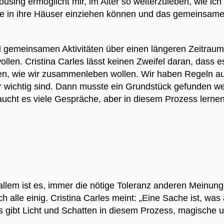
using ermöglicht mir, im Alter so weiterzuleben, wie ic
le in ihre Häuser einziehen können und das gemeinsame 
ei gemeinsamen Aktivitäten über einen längeren Zeitrau
len. Cristina Carles lässt keinen Zweifel daran, dass es 
den, wie wir zusammenleben wollen. Wir haben Regeln a
r wichtig sind. Dann musste ein Grundstück gefunden w
raucht es viele Gespräche, aber in diesem Prozess lerne
i allem ist es, immer die nötige Toleranz anderen Mein
h alle einig. Cristina Carles meint: „Eine Sache ist, wa
. Es gibt Licht und Schatten in diesem Prozess, magische