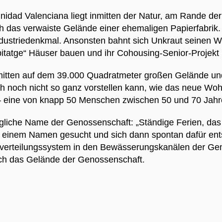
nidad Valenciana liegt inmitten der Natur, am Rande der
 das verwaiste Gelände einer ehemaligen Papierfabrik. 
Industriedenkmal. Ansonsten bahnt sich Unkraut seinen W
bitatge“ Häuser bauen und ihr Cohousing-Senior-Projekt 
ht mitten auf dem 39.000 Quadratmeter großen Gelände un
ch noch nicht so ganz vorstellen kann, wie das neue Wohn
 – eine von knapp 50 Menschen zwischen 50 und 70 Jah
liche Name der Genossenschaft: „Ständige Ferien, das k
inem Namen gesucht und sich dann spontan dafür entschi
erverteilungssystem in den Bewässerungskanälen der Ge
auch das Gelände der Genossenschaft.