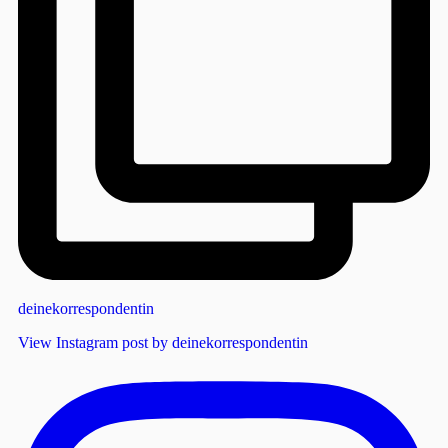
deinekorrespondentin
View Instagram post by deinekorrespondentin