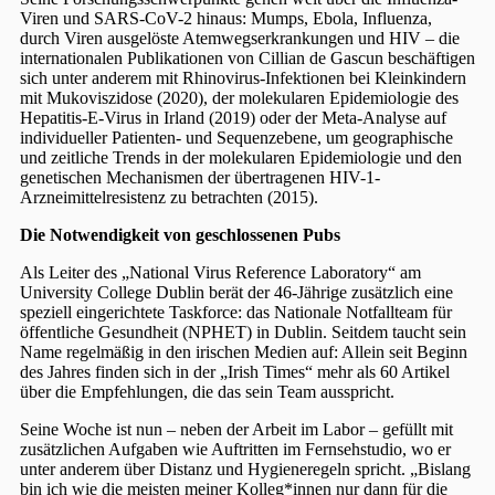
Viren und SARS-CoV-2 hinaus: Mumps, Ebola, Influenza,
durch Viren ausgelöste Atemwegserkrankungen und HIV – die
internationalen Publikationen von Cillian de Gascun beschäftigen
sich unter anderem mit Rhinovirus-Infektionen bei Kleinkindern
mit Mukoviszidose (2020), der molekularen Epidemiologie des
Hepatitis-E-Virus in Irland (2019) oder der Meta-Analyse auf
individueller Patienten- und Sequenzebene, um geographische
und zeitliche Trends in der molekularen Epidemiologie und den
genetischen Mechanismen der übertragenen HIV-1-
Arzneimittelresistenz zu betrachten (2015).
Die Notwendigkeit von geschlossenen Pubs
Als Leiter des „National Virus Reference Laboratory“ am
University College Dublin berät der 46-Jährige zusätzlich eine
speziell eingerichtete Taskforce: das Nationale Notfallteam für
öffentliche Gesundheit (NPHET) in Dublin. Seitdem taucht sein
Name regelmäßig in den irischen Medien auf: Allein seit Beginn
des Jahres finden sich in der „Irish Times“ mehr als 60 Artikel
über die Empfehlungen, die das sein Team ausspricht.
Seine Woche ist nun – neben der Arbeit im Labor – gefüllt mit
zusätzlichen Aufgaben wie Auftritten im Fernsehstudio, wo er
unter anderem über Distanz und Hygieneregeln spricht. „Bislang
bin ich wie die meisten meiner Kolleg*innen nur dann für die