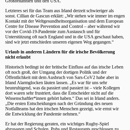
Großbritannien und den USA.
Letzteres sei für das Team aus Irland derzeit schwieriger als
sonst. Cillian de Gascun erklärt: „Wir stehen wie immer im engen
Kontakt mit der Weltgesundheitsorganisation und dem European
Centre for Disease Prevention and Control – aber während wir
vor der Covid-19-Pandemie zum Austausch und für
Unterstützung oft nach England und in die USA geschaut haben,
sind wir jetzt entschieden unseren eigenen Weg gegangen.“
Urlaub in anderen Ländern für die irische Bevölkerung
nicht erlaubt
Historisch bedingt ist der britische Einfluss auf das irische Leben
oft noch groß, der Umgang der dortigen Politik und der
Öffentlichkeit mit dem Ausbruch von Sars-CoV2 habe aber in
Irland Alarmglocken läuten lassen. „Es war für uns sehr
beunruhigend, was da passiert und passiert ist – viele Kollegen
dort waren sehr frustriert, dass die Entscheider nicht auf die
Wissenschaftler*innen gehört haben.“ Das sei in Irland anders.
„Die ersten Entscheidungen nach der Gründung des neuen
Notfallteams hat den irischen Menschen gezeigt, wie ernst wir
die Entwicklung der Pandemie nehmen.“
Er hat der Regierung geraten, ein wichtiges Rugby-Spiel
abzusagen und Schulen, Pubs und Restaurants geschlossen zu