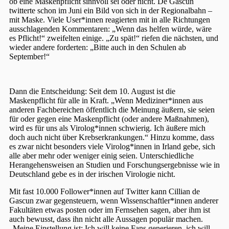
ob eine Maskenpflicht sinnvoll sei oder nicht. De Gascun
twitterte schon im Juni ein Bild von sich in der Regionalbahn –
mit Maske. Viele User*innen reagierten mit in alle Richtungen
ausschlagenden Kommentaren: „Wenn das helfen würde, wäre
es Pflicht!“ zweifelten einige. „Zu spät!“ riefen die nächsten, und
wieder andere forderten: „Bitte auch in den Schulen ab
September!“
Dann die Entscheidung: Seit dem 10. August ist die
Maskenpflicht für alle in Kraft. „Wenn Mediziner*innen aus
anderen Fachbereichen öffentlich die Meinung äußern, sie seien
für oder gegen eine Maskenpflicht (oder andere Maßnahmen),
wird es für uns als Virolog*innen schwierig. Ich äußere mich
doch auch nicht über Krebserkrankungen.“ Hinzu komme, dass
es zwar nicht besonders viele Virolog*innen in Irland gebe, sich
alle aber mehr oder weniger einig seien. Unterschiedliche
Herangehensweisen an Studien und Forschungsergebnisse wie in
Deutschland gebe es in der irischen Virologie nicht.
Mit fast 10.000 Follower*innen auf Twitter kann Cillian de
Gascun zwar gegensteuern, wenn Wissenschaftler*innen anderer
Fakultäten etwas posten oder im Fernsehen sagen, aber ihm ist
auch bewusst, dass ihn nicht alle Aussagen populär machen.
„Meine Einstellung ist: Ich will keine Fans generieren, ich will