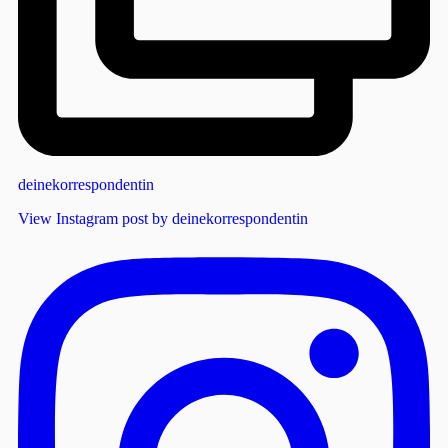
deinekorrespondentin
View Instagram post by deinekorrespondentin