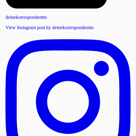
deinekorrespondentin
View Instagram post by deinekorrespondentin