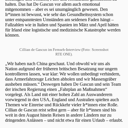
halten. Das hat De Gascun vor allem auch emotional
mitgenommen – aber es sei unumgänglich gewesen. Den
Ir*innen ist bewusst, wie sehr das Gesundheitssystem schon
unter entspanntesten Umständen am seidenen Faden hängt –
Fallzahlen wie in Italien und Spanien im März und April hätten
für Irland eine logistische und medizinische Katastrophe werden
können.
Cillian de Gascun im Fernseh-Interview (Foto: Screenshot
RTE ONE).
„Wir haben nach China geschaut. Und obwohl wir uns als
Nation aufgrund der früheren britischen Besatzung nur ungern
kontrollieren lassen, war klar: Wir wollen unbedingt verhindern,
dass Armeefahrzeuge Leichen abholen und wir Massengräber
ausheben müssen.“ Deswegen haben De Gascun und sein Team
der irischen Regierung einen „Fahrplan an Maßnahmen“
vorgelegt. Als Land mit einer hohen Zahl an Auswanderern
vorwiegend in den USA, England und Australien spielten auch
Themen wie Einreise und Rückkehr vieler Ir*innen eine Rolle.
Cillian de Gascun reist selbst gern – aber für Ir*innen sind bis
weit in den August hinein Reisen in andere Ländern nur zu
dringenden Anlässen – und nicht etwa für einen Urlaub – erlaubt.