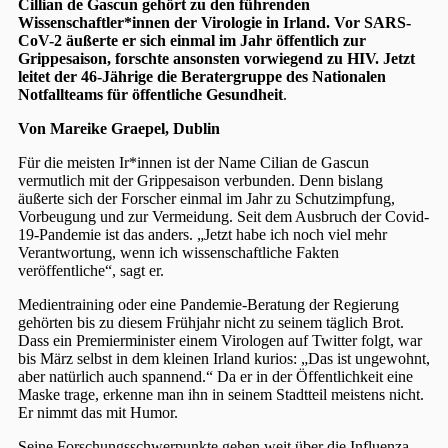
Cillian de Gascun gehört zu den führenden
Wissenschaftler*innen der Virologie in Irland. Vor SARS-
CoV-2 äußerte er sich einmal im Jahr öffentlich zur
Grippesaison, forschte ansonsten vorwiegend zu HIV. Jetzt
leitet der 46-Jährige die Beratergruppe des Nationalen
Notfallteams für öffentliche Gesundheit
.
Von Mareike Graepel, Dublin
Für die meisten Ir*innen ist der Name Cilian de Gascun
vermutlich mit der Grippesaison verbunden. Denn bislang
äußerte sich der Forscher einmal im Jahr zu Schutzimpfung,
Vorbeugung und zur Vermeidung. Seit dem Ausbruch der Covid-
19-Pandemie ist das anders. „Jetzt habe ich noch viel mehr
Verantwortung, wenn ich wissenschaftliche Fakten
veröffentliche“, sagt er.
Medientraining oder eine Pandemie-Beratung der Regierung
gehörten bis zu diesem Frühjahr nicht zu seinem täglich Brot.
Dass ein Premierminister einem Virologen auf Twitter folgt, war
bis März selbst in dem kleinen Irland kurios: „Das ist ungewohnt,
aber natürlich auch spannend.“ Da er in der Öffentlichkeit eine
Maske trage, erkenne man ihn in seinem Stadtteil meistens nicht.
Er nimmt das mit Humor.
Seine Forschungsschwerpunkte gehen weit über die Influenza-