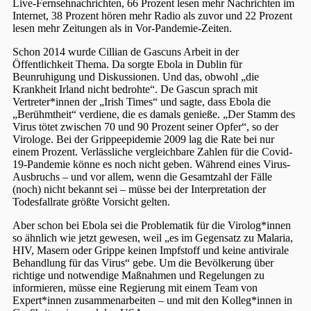
Live-Fernsehnachrichten, 66 Prozent lesen mehr Nachrichten im
Internet, 38 Prozent hören mehr Radio als zuvor und 22 Prozent
lesen mehr Zeitungen als in Vor-Pandemie-Zeiten.
Schon 2014 wurde Cillian de Gascuns Arbeit in der
Öffentlichkeit Thema. Da sorgte Ebola in Dublin für
Beunruhigung und Diskussionen. Und das, obwohl „die
Krankheit Irland nicht bedrohte“. De Gascun sprach mit
Vertreter*innen der „Irish Times“ und sagte, dass Ebola die
„Berühmtheit“ verdiene, die es damals genieße. „Der Stamm des
Virus tötet zwischen 70 und 90 Prozent seiner Opfer“, so der
Virologe. Bei der Grippeepidemie 2009 lag die Rate bei nur
einem Prozent. Verlässliche vergleichbare Zahlen für die Covid-
19-Pandemie könne es noch nicht geben. Während eines Virus-
Ausbruchs – und vor allem, wenn die Gesamtzahl der Fälle
(noch) nicht bekannt sei – müsse bei der Interpretation der
Todesfallrate größte Vorsicht gelten.
Aber schon bei Ebola sei die Problematik für die Virolog*innen
so ähnlich wie jetzt gewesen, weil „es im Gegensatz zu Malaria,
HIV, Masern oder Grippe keinen Impfstoff und keine antivirale
Behandlung für das Virus“ gebe. Um die Bevölkerung über
richtige und notwendige Maßnahmen und Regelungen zu
informieren, müsse eine Regierung mit einem Team von
Expert*innen zusammenarbeiten – und mit den Kolleg*innen in