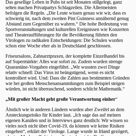
Das gesellige Leben in Pubs ist seit Monaten stillgelegt, ganz
selten machen Privatpartys Schlagzeilen. Die Allermeisten
befolgen die Regeln. „Die Leute wissen genau wie wir, dass es
schwierig ist, nach dem zweiten Pint Guinness annähernd genug
Abstand zum Gegenüber zu wahren.“ Die hohe Bedeutung von
Sportveranstaltungen und kulturellen Ereignissen wie Konzerten
und Theateraufführungen für die Bevölkerung führten den
Virologen zu radikalen Entscheidungen: Die Schulen wurden
schon eine Woche eher als in Deutschland geschlossen.
Friseursalons, Zahnarztpraxen, der komplette Einzelhandel bis
auf Supermärkte: Alles war sofort zu. Zudem wurden strenge
Quarantäne-Vorgaben eingeführt. „Wir wussten zwei Dinge
relativ schnell: Das Virus ist beängstigend, wenn es nicht
kontrolliert wird. Und: Dass die Zahlen aus bestimmten Gründen
wie bei großen Menschenansammlungen zum Beispiel steigen
würden, ist nicht überraschend, sondern schlicht Mathematik.“
„Mit großer Macht geht große Verantwortung einher
“
Ähnlich wie in anderen Ländern wurden aber Zweifel an dem
Ansteckungsrisiko für Kinder laut. „Ich sage das auf meinen
eigenen Kanälen und in Interviews ganz deutlich: Wir wissen so
vieles noch nicht über Covid-19, da können wir keine Risiken
eingehen“, erklärt der Virologe. Lange wurde in Irland gezögert,