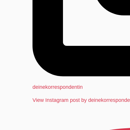
deinekorrespondentin
View Instagram post by deinekorresponde