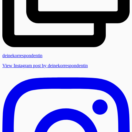
deinekorrespondentin
View Instagram post by deinekorrespondentin