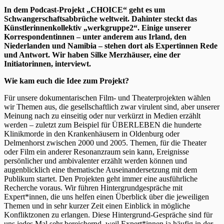
In dem Podcast-Projekt „CHOICE“ geht es um
Schwangerschaftsabbrüche weltweit. Dahinter steckt das
Künstlerinnenkollektiv „werkgruppe2“. Einige unserer
Korrespondentinnen – unter anderem aus Irland, den
Niederlanden und Namibia – stehen dort als Expertinnen Rede
und Antwort. Wir haben Silke Merzhäuser, eine der
Initiatorinnen, interviewt.
Wie kam euch die Idee zum Projekt?
Für unsere dokumentarischen Film- und Theaterprojekten wählen
wir Themen aus, die gesellschaftlich zwar virulent sind, aber unserer
Meinung nach zu einseitig oder nur verkürzt in Medien erzählt
werden – zuletzt zum Beispiel für ÜBERLEBEN die hunderte
Klinikmorde in den Krankenhäusern in Oldenburg oder
Delmenhorst zwischen 2000 und 2005. Themen, für die Theater
oder Film ein anderer Resonanzraum sein kann, Ereignisse
persönlicher und ambivalenter erzählt werden können und
augenblicklich eine thematische Auseinandersetzung mit dem
Publikum startet. Den Projekten geht immer eine ausführliche
Recherche voraus. Wir führen Hintergrundgespräche mit
Expert*innen, die uns helfen einen Überblick über die jeweiligen
Themen und in sehr kurzer Zeit einen Einblick in mögliche
Konfliktzonen zu erlangen. Diese Hintergrund-Gespräche sind für
uns jedes Mal sehr bereichernd, weil Expert*innen ja häufig in der