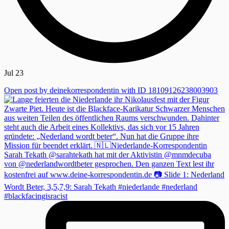
Jul 23
Open post by deinekorrespondentin with ID 18109126238003903