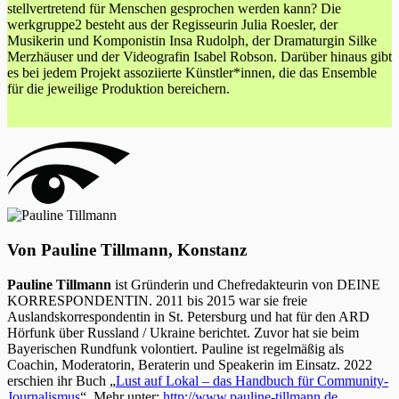
stellvertretend für Menschen gesprochen werden kann? Die
werkgruppe2 besteht aus der Regisseurin Julia Roesler, der
Musikerin und Komponistin Insa Rudolph, der Dramaturgin Silke
Merzhäuser und der Videografin Isabel Robson. Darüber hinaus gibt
es bei jedem Projekt assoziierte Künstler*innen, die das Ensemble
für die jeweilige Produktion bereichern.
Von Pauline Tillmann, Konstanz
Pauline Tillmann
ist Gründerin und Chefredakteurin von DEINE
KORRESPONDENTIN. 2011 bis 2015 war sie freie
Auslandskorrespondentin in St. Petersburg und hat für den ARD
Hörfunk über Russland / Ukraine berichtet. Zuvor hat sie beim
Bayerischen Rundfunk volontiert. Pauline ist regelmäßig als
Coachin, Moderatorin, Beraterin und Speakerin im Einsatz. 2022
erschien ihr Buch „
Lust auf Lokal – das Handbuch für Community-
Journalismus
“. Mehr unter:
http://www.pauline-tillmann.de
.