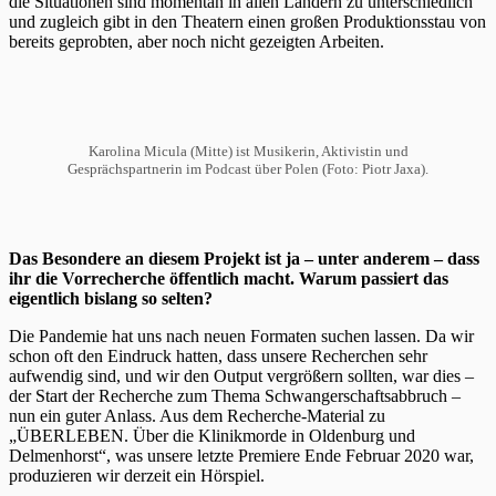
die Situationen sind momentan in allen Ländern zu unterschiedlich
und zugleich gibt in den Theatern einen großen Produktionsstau von
bereits geprobten, aber noch nicht gezeigten Arbeiten.
Karolina Micula (Mitte) ist Musikerin, Aktivistin und
Gesprächspartnerin im Podcast über Polen (Foto: Piotr Jaxa).
Das Besondere an diesem Projekt ist ja – unter anderem – dass
ihr die Vorrecherche öffentlich macht. Warum passiert das
eigentlich bislang so selten?
Die Pandemie hat uns nach neuen Formaten suchen lassen. Da wir
schon oft den Eindruck hatten, dass unsere Recherchen sehr
aufwendig sind, und wir den Output vergrößern sollten, war dies –
der Start der Recherche zum Thema Schwangerschaftsabbruch –
nun ein guter Anlass. Aus dem Recherche-Material zu
„ÜBERLEBEN. Über die Klinikmorde in Oldenburg und
Delmenhorst“, was unsere letzte Premiere Ende Februar 2020 war,
produzieren wir derzeit ein Hörspiel.