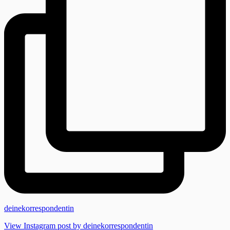
deinekorrespondentin
View Instagram post by deinekorrespondentin