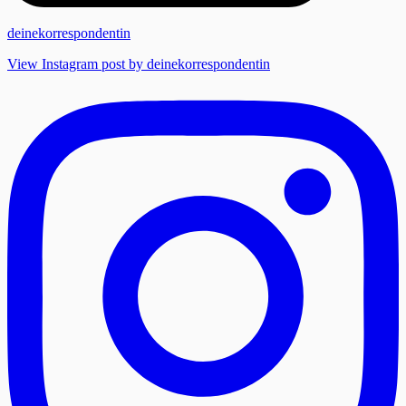
deinekorrespondentin
View Instagram post by deinekorrespondentin