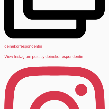
deinekorrespondentin
View Instagram post by deinekorrespondentin