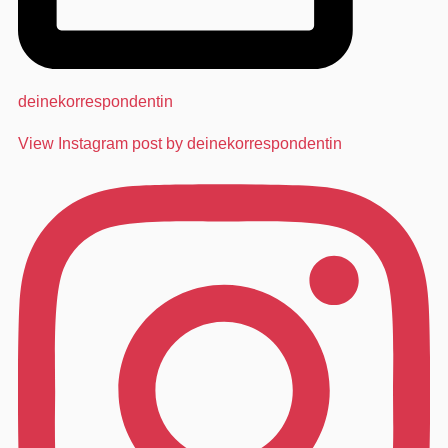
deinekorrespondentin
View Instagram post by deinekorrespondentin