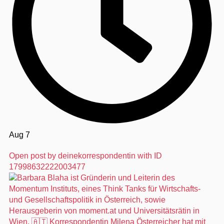
Aug 7
Open post by deinekorrespondentin with ID
17998632222003477