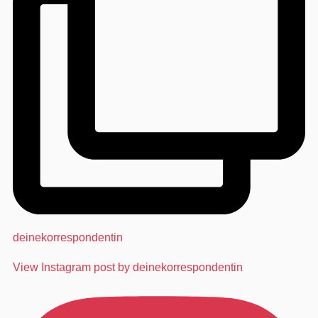
deinekorrespondentin
View Instagram post by deinekorrespondentin