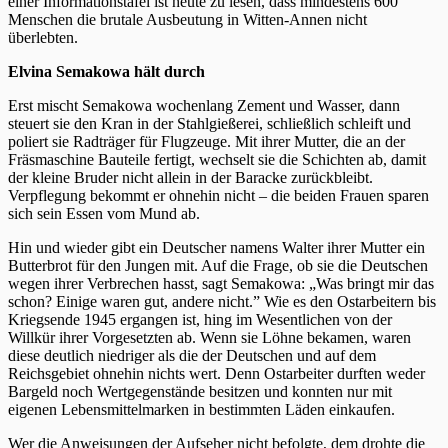
einer Informationstafel ist heute zu lesen, dass mindestens 600
Menschen die brutale Ausbeutung in Witten-Annen nicht
überlebten.
Elvina Semakowa hält durch
Erst mischt Semakowa wochenlang Zement und Wasser, dann
steuert sie den Kran in der Stahlgießerei, schließlich schleift und
poliert sie Radträger für Flugzeuge. Mit ihrer Mutter, die an der
Fräsmaschine Bauteile fertigt, wechselt sie die Schichten ab, damit
der kleine Bruder nicht allein in der Baracke zurückbleibt.
Verpflegung bekommt er ohnehin nicht – die beiden Frauen sparen
sich sein Essen vom Mund ab.
Hin und wieder gibt ein Deutscher namens Walter ihrer Mutter ein
Butterbrot für den Jungen mit. Auf die Frage, ob sie die Deutschen
wegen ihrer Verbrechen hasst, sagt Semakowa: „Was bringt mir das
schon? Einige waren gut, andere nicht.” Wie es den Ostarbeitern bis
Kriegsende 1945 ergangen ist, hing im Wesentlichen von der
Willkür ihrer Vorgesetzten ab. Wenn sie Löhne bekamen, waren
diese deutlich niedriger als die der Deutschen und auf dem
Reichsgebiet ohnehin nichts wert. Denn Ostarbeiter durften weder
Bargeld noch Wertgegenstände besitzen und konnten nur mit
eigenen Lebensmittelmarken in bestimmten Läden einkaufen.
Wer die Anweisungen der Aufseher nicht befolgte, dem drohte die