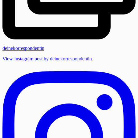
deinekorrespondentin
View Instagram post by deinekorrespondentin