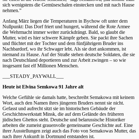
sich wenigstens die Gemüseschalen einstecken und mit nach Hause
nehmen.”
Anfang März liegen die Temperaturen in Bychow oft unter dem
Nullpunkt: Das Dorf friert und hungert, während die Rote Armee
die Wehrmacht immer weiter zurückdrängt. Bald, so glaubt die
Mutter, wird es hier schwere Kämpfe geben. Sie packt ihre Sachen
und flüchtet mit der Tochter und dem fünfjährigem Bruder ins
Nachbardorf, wo ihr Schwager lebt. Als sie dort ankommen, ist
niemand zu Hause. Auf der Straße stehen deutsche Soldaten, die sie
nach Deutschland deportieren und zur Arbeit zwingen – so wie
insgesamt fast elf Millionen Menschen.
___STEADY_PAYWALL___
Heute ist Elvina Semkowa 91 Jahre alt
Welche Gefühle sie damals hatte, beschreibt Semakowa mit keinem
Wort, auch den Namen ihres jüngeren Bruders nennt sie nicht.
Gefasst und aufrecht sitzt sie im historischen Gebäude der
Geschichtswerkstatt Minsk, die auf dem Gelände des früheren
jüdischen Ghettos steht. Deutsche und belarussische Historiker
arbeiten die zumeist grauenvolle gemeinsame Geschichte auf. Eine
ihrer Ausstellungen zeigt auch das Foto von Semakowas Mutter, das
nach ihrer Ankunft in Dortmund entstanden ist.