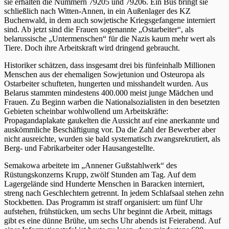
sie erhalten die Nummern 79205 und 79206. Ein Bus bringt sie
schließlich nach Witten-Annen, in ein Außenlager des KZ
Buchenwald, in dem auch sowjetische Kriegsgefangene interniert
sind. Ab jetzt sind die Frauen sogenannte „Ostarbeiter“, als
belarussische „Untermenschen“ für die Nazis kaum mehr wert als
Tiere. Doch ihre Arbeitskraft wird dringend gebraucht.
Historiker schätzen, dass insgesamt drei bis fünfeinhalb Millionen
Menschen aus der ehemaligen Sowjetunion und Osteuropa als
Ostarbeiter schufteten, hungerten und misshandelt wurden. Aus
Belarus stammten mindestens 400.000 meist junge Mädchen und
Frauen. Zu Beginn warben die Nationalsozialisten in den besetzten
Gebieten scheinbar wohlwollend um Arbeitskräfte:
Propagandaplakate gaukelten die Aussicht auf eine anerkannte und
auskömmliche Beschäftigung vor. Da die Zahl der Bewerber aber
nicht ausreichte, wurden sie bald systematisch zwangsrekrutiert, als
Berg- und Fabrikarbeiter oder Hausangestellte.
Semakowa arbeitete im „Annener Gußstahlwerk“ des
Rüstungskonzerns Krupp, zwölf Stunden am Tag. Auf dem
Lagergelände sind Hunderte Menschen in Baracken interniert,
streng nach Geschlechtern getrennt. In jedem Schlafsaal stehen zehn
Stockbetten. Das Programm ist straff organisiert: um fünf Uhr
aufstehen, frühstücken, um sechs Uhr beginnt die Arbeit, mittags
gibt es eine dünne Brühe, um sechs Uhr abends ist Feierabend. Auf