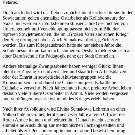
Belarus.
Doch auch dort wird das Leben zunächst nicht leichter für sie. In der
Sowjetunion gelten ehemalige Ostarbeiter als Kollaborateure der
Nazis und werden zu Volksfeinden stilisiert. Ihre Geschichten von
Unterlegenheit und Verschleppung passen nicht zum Bild der
tapferen Sowjetmenschen, die im „Großen Vaterländischen Krieg”
den Sieg errungen haben. Auch Semakowa droht, geächtet zu
werden. Bis zum Kriegsausbruch hatte sie nur sieben Jahre die
Schule besucht und kann nicht studieren. Deshalb meldet sie sich an
einer Berufsschule für Pädagogik nahe der Stadt Gomel an.
Andere ehemalige Zwangsarbeiter haben weniger Glück: Ihnen
bleibt der Zugang zu Universitäten und staatlichen Arbeitsplätzen
oder der Eintritt in sowjetische Aktivistengruppen wie die
Komsomolzen – und damit die Chance auf gesellschaftliche
Teilhabe – verwehrt. Nach Jahrzehnten harter, prekärer Arbeit leben
deshalb viele frühere Ostarbeiter in Armut. Viele wollen vergessen
und verdrängen, was sie während des Krieges erlebt haben.
Nach ihrer Ausbildung wird Elvina Semakowa Lehrerin an einer
Volksschule in Gomel, lernt einen zwei Jahre älteren Offizier der
Roten Armee kennen und heiratet ihn. Danach macht sie noch
einmal eine Ausbildung zur medizinischen Fachangestellten und
arbeitet bis zur Pensionierung in einem Labor. Dazwischen bringt