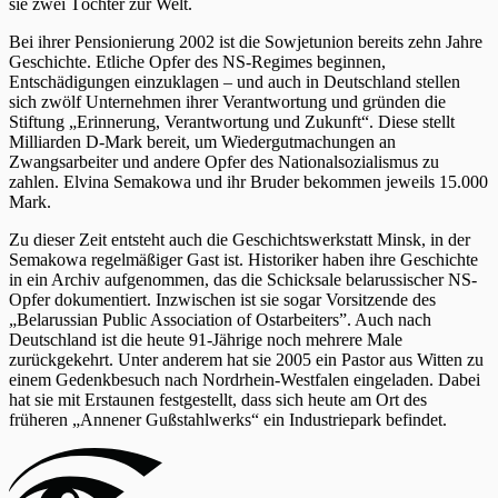
sie zwei Töchter zur Welt.
Bei ihrer Pensionierung 2002 ist die Sowjetunion bereits zehn Jahre
Geschichte. Etliche Opfer des NS-Regimes beginnen,
Entschädigungen einzuklagen – und auch in Deutschland stellen
sich zwölf Unternehmen ihrer Verantwortung und gründen die
Stiftung „Erinnerung, Verantwortung und Zukunft“. Diese stellt
Milliarden D-Mark bereit, um Wiedergutmachungen an
Zwangsarbeiter und andere Opfer des Nationalsozialismus zu
zahlen. Elvina Semakowa und ihr Bruder bekommen jeweils 15.000
Mark.
Zu dieser Zeit entsteht auch die Geschichtswerkstatt Minsk, in der
Semakowa regelmäßiger Gast ist. Historiker haben ihre Geschichte
in ein Archiv aufgenommen, das die Schicksale belarussischer NS-
Opfer dokumentiert. Inzwischen ist sie sogar Vorsitzende des
„Belarussian Public Association of Ostarbeiters”. Auch nach
Deutschland ist die heute 91-Jährige noch mehrere Male
zurückgekehrt. Unter anderem hat sie 2005 ein Pastor aus Witten zu
einem Gedenkbesuch nach Nordrhein-Westfalen eingeladen. Dabei
hat sie mit Erstaunen festgestellt, dass sich heute am Ort des
früheren „Annener Gußstahlwerks“ ein Industriepark befindet.