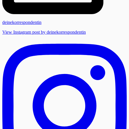
deinekorrespondentin
View Instagram post by deinekorrespondentin