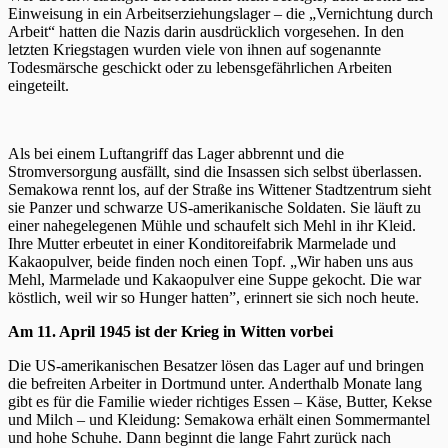
Einweisung in ein Arbeitserziehungslager – die „Vernichtung durch
Arbeit“ hatten die Nazis darin ausdrücklich vorgesehen. In den
letzten Kriegstagen wurden viele von ihnen auf sogenannte
Todesmärsche geschickt oder zu lebensgefährlichen Arbeiten
eingeteilt.
Als bei einem Luftangriff das Lager abbrennt und die
Stromversorgung ausfällt, sind die Insassen sich selbst überlassen.
Semakowa rennt los, auf der Straße ins Wittener Stadtzentrum sieht
sie Panzer und schwarze US-amerikanische Soldaten. Sie läuft zu
einer nahegelegenen Mühle und schaufelt sich Mehl in ihr Kleid.
Ihre Mutter erbeutet in einer Konditoreifabrik Marmelade und
Kakaopulver, beide finden noch einen Topf. „Wir haben uns aus
Mehl, Marmelade und Kakaopulver eine Suppe gekocht. Die war
köstlich, weil wir so Hunger hatten”, erinnert sie sich noch heute.
Am 11. April 1945 ist der Krieg in Witten vorbei
Die US-amerikanischen Besatzer lösen das Lager auf und bringen
die befreiten Arbeiter in Dortmund unter. Anderthalb Monate lang
gibt es für die Familie wieder richtiges Essen – Käse, Butter, Kekse
und Milch – und Kleidung: Semakowa erhält einen Sommermantel
und hohe Schuhe. Dann beginnt die lange Fahrt zurück nach