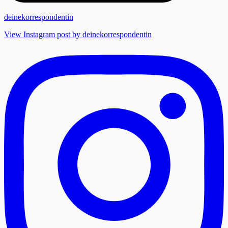
deinekorrespondentin
View Instagram post by deinekorrespondentin