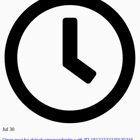
Jul 30
Open post by deinekorrespondentin with ID 18132243235625316