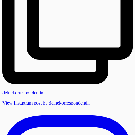
deinekorrespondentin
View Instagram post by deinekorrespondentin