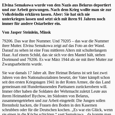
Elvina Semakowa wurde von den Nazis aus Belarus deportiert
und zur Arbeit gezwungen. Nach dem Krieg wollte man sie zur
Volksfeindin erklären lassen. Aber: Sie hat sich nie
unterkriegen lassen und setzt sich mit ihren 91 Jahren noch
immer für andere Ostarbeiter ein.
Von Jasper Steinlein, Minsk
79206. Das war ihre Nummer. Und 79205 – das war die Nummer
ihrer Mutter. Elvina Semakowa zeigt auf das Foto an der Wand.
Darauf zu sehen ist eine Frau mittleren Alters mit schulterlangem
Haar. Auf einem Schild, das sie sich vor den Mantel hält, stehen
Dortmund und 79206. Es war März 1944 als sie mit ihrer Mutter zur
Zwangsarbeiterin wurde.
Sie war damals 17 Jahre alt. Ihre Heimat Belarus ist seit fast zwei
Jahren von den Nationalsozialisten besetzt, der Vater kämpft schon
seit den ersten Kriegstagen 1941 in der Roten Armee, die das Land
gemeinsam mit Hunderttausenden Partisanen zurückerobern will.
Immer öfter haben die Soldaten der Wehrmacht zuletzt Leute aus
ihrem Heimatdorf Bychow, im Südosten von Belarus,
zusammengetrieben und zur Arbeit eingeteilt: Die Jungen sollen
Brennholz hacken, die Frauen den Boden in den Kasernen
schrubben oder für die Deutschen kochen. „Es war ein Glück, wenn
sie einen in die Küche schickten,“ sagt Semakowa, „da konnte man