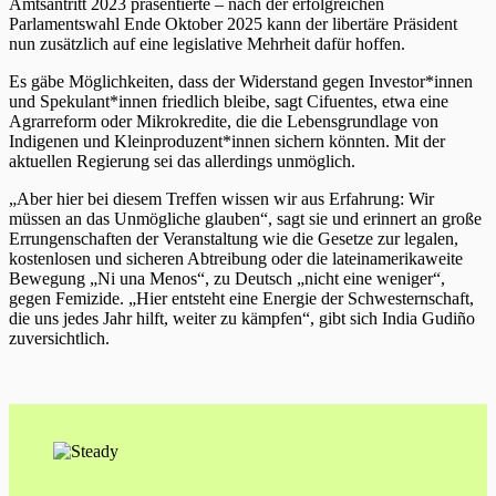
Amtsantritt 2023 präsentierte – nach der erfolgreichen
Parlamentswahl Ende Oktober 2025 kann der libertäre Präsident
nun zusätzlich auf eine legislative Mehrheit dafür hoffen.
Es gäbe Möglichkeiten, dass der Widerstand gegen Investor*innen
und Spekulant*innen friedlich bleibe, sagt Cifuentes, etwa eine
Agrarreform oder Mikrokredite, die die Lebensgrundlage von
Indigenen und Kleinproduzent*innen sichern könnten. Mit der
aktuellen Regierung sei das allerdings unmöglich.
„Aber hier bei diesem Treffen wissen wir aus Erfahrung: Wir
müssen an das Unmögliche glauben“, sagt sie und erinnert an große
Errungenschaften der Veranstaltung wie die Gesetze zur legalen,
kostenlosen und sicheren Abtreibung oder die lateinamerikaweite
Bewegung „Ni una Menos“, zu Deutsch „nicht eine weniger“,
gegen Femizide. „Hier entsteht eine Energie der Schwesternschaft,
die uns jedes Jahr hilft, weiter zu kämpfen“, gibt sich India Gudiño
zuversichtlich.