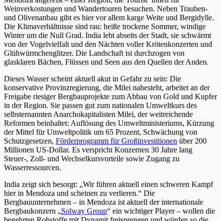
Weinverkostungen und Wandertouren besuchen. Neben Trauben-
und Olivenanbau gibt es hier vor allem karge Weite und Bergidylle.
Die Klimaverhältnisse sind rau: heiße trockene Sommer, windige
Winter um die Null Grad. India lebt abseits der Stadt, sie schwärmt
von der Vogelvielfalt und den Nächten voller Krötenkonzerten und
Glühwürmchenglitzer. Die Landschaft ist durchzogen von
glasklaren Bächen, Flüssen und Seen aus den Quellen der Anden.
Dieses Wasser scheint aktuell akut in Gefahr zu sein: Die
konservative Provinzregierung, die Milei nahesteht, arbeitet an der
Freigabe riesiger Bergbauprojekte zum Abbau von Gold und Kupfer
in der Region. Sie passen gut zum nationalen Umweltkurs des
selbsternannten Anarchokapitalisten Milei, der weitreichende
Reformen beinhaltet: Auflösung des Umweltministeriums, Kürzung
der Mittel für Umweltpolitik um 65 Prozent, Schwächung von
Schutzgesetzen,
Förderprogramm für Großinvestitionen
über 200
Millionen US-Dollar. Es verspricht Konzernen 30 Jahre lang
Steuer-, Zoll- und Wechselkursvorteile sowie Zugang zu
Wasserressourcen.
India zeigt sich besorgt: „Wir führen aktuell einen schweren Kampf
hier in Mendoza und scheinen zu verlieren.“ Die
Bergbauunternehmen – in Mendoza ist aktuell der internationale
Bergbaukonzern „
Solway Group
“ ein wichtiger Player – wollen die
begehrten Rohstoffe mit Dynamit freisprengen und würden so die