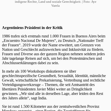
indigene Rechte, Land und soziale Gerechtigkeit. | Foto: Aye
Varela
Argentiniens Präsident in der Kritik
1986 trafen sich erstmals rund 1.000 Frauen in Buenos Aires beim
„Encuentro Nacional De Mujeres“, zu Deutsch „Nationaler Treff
der Frauen“. 2019 wurde der Name erweitert, um Grenzen von
Nation und Geschlecht aufzuweichen und Inklusivität zu fördern.
Frauen und Diverse aus der ganzen Region nehmen seitdem jedes
Jahr tagelange Reisen auf sich, um bei den Protestmärschen und
Abschlusserklärungen dabei zu sein.
In mehr als 100 Workshops diskutieren sie über
geschlechtsspezifische Gesundheit, Sexualität, Identität, männliche
Gewalt, wirtschaftliche Prekarisierung, Vertreibung und rechtliche
Verteidigungswerkzeuge – Themen, die seit Amtsantritt des
libertären Präsidenten Javier Milei weiter an Dringlichkeit
gewinnen. „Wir sind alle in derselben Lage, aber leiden den Rest
des Jahres allein“, sagt India.
Sie ist rund 1.500 Kilometer aus der zentralwestlichen Provinz
Mendoza angereist – einer Region, die Tourist*innen für