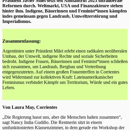
Präsident Javier Milei setzt seit Amtsantritt 2023 ultraliberale
Reformen durch. Weltmarkt, USA und Finanzakteure stehen
hinter ihm. Indigene, Bäuerinnen und Feminist*innen kämpfen
indes gemeinsam gegen Landraub, Umweltzerstörung und
Imperialismus.
Zusammenfassung:
Argentinien unter Präsident Milei erlebt einen radikalen neoliberalen
Umbau, der Umwelt, indigene Rechte und soziale Sicherheiten
bedroht. Indigene Frauen, Bäuerinnen und Feminist*innen schließen
sich zusammen, um Landraub, Bergbau und Vertreibung
entgegenzutreten. Auf einem großen Frauentreffen in Corrientes
wird Widerstand zur kollektiven Kraft: Lateinamerikanischer
Feminismus verbindet Kämpfe um Territorium, Würde und ein gutes
Leben.
Von Laura May, Corrientes
„Die Regierung hasst uns, aber die Menschen halten zusammen“,
sagt Nancy India Gudiño. Die Rentnerin sitzt in einem
umfunktionierten Klassenzimmer, in dem gerade ein Workshop der