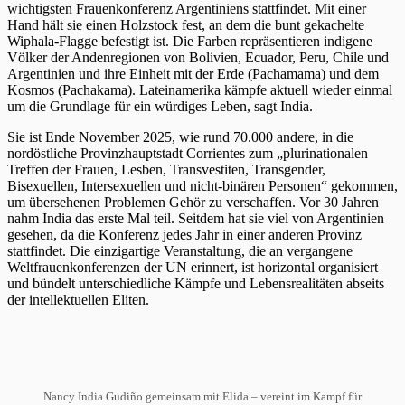
wichtigsten Frauenkonferenz Argentiniens stattfindet. Mit einer
Hand hält sie einen Holzstock fest, an dem die bunt gekachelte
Wiphala-Flagge befestigt ist. Die Farben repräsentieren indigene
Völker der Andenregionen von Bolivien, Ecuador, Peru, Chile und
Argentinien und ihre Einheit mit der Erde (Pachamama) und dem
Kosmos (Pachakama). Lateinamerika kämpfe aktuell wieder einmal
um die Grundlage für ein würdiges Leben, sagt India.
Sie ist Ende November 2025, wie rund 70.000 andere, in die
nordöstliche Provinzhauptstadt Corrientes zum „plurinationalen
Treffen der Frauen, Lesben, Transvestiten, Transgender,
Bisexuellen, Intersexuellen und nicht-binären Personen“ gekommen,
um übersehenen Problemen Gehör zu verschaffen. Vor 30 Jahren
nahm India das erste Mal teil. Seitdem hat sie viel von Argentinien
gesehen, da die Konferenz jedes Jahr in einer anderen Provinz
stattfindet. Die einzigartige Veranstaltung, die an vergangene
Weltfrauenkonferenzen der UN erinnert, ist horizontal organisiert
und bündelt unterschiedliche Kämpfe und Lebensrealitäten abseits
der intellektuellen Eliten.
Nancy India Gudiño gemeinsam mit Elida – vereint im Kampf für