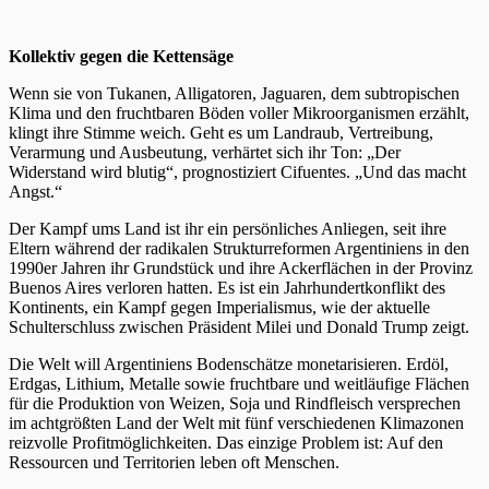
Kollektiv gegen die Kettensäge
Wenn sie von Tukanen, Alligatoren, Jaguaren, dem subtropischen
Klima und den fruchtbaren Böden voller Mikroorganismen erzählt,
klingt ihre Stimme weich. Geht es um Landraub, Vertreibung,
Verarmung und Ausbeutung, verhärtet sich ihr Ton: „Der
Widerstand wird blutig“, prognostiziert Cifuentes. „Und das macht
Angst.“
Der Kampf ums Land ist ihr ein persönliches Anliegen, seit ihre
Eltern während der radikalen Strukturreformen Argentiniens in den
1990er Jahren ihr Grundstück und ihre Ackerflächen in der Provinz
Buenos Aires verloren hatten. Es ist ein Jahrhundertkonflikt des
Kontinents, ein Kampf gegen Imperialismus, wie der aktuelle
Schulterschluss zwischen Präsident Milei und Donald Trump zeigt.
Die Welt will Argentiniens Bodenschätze monetarisieren. Erdöl,
Erdgas, Lithium, Metalle sowie fruchtbare und weitläufige Flächen
für die Produktion von Weizen, Soja und Rindfleisch versprechen
im achtgrößten Land der Welt mit fünf verschiedenen Klimazonen
reizvolle Profitmöglichkeiten. Das einzige Problem ist: Auf den
Ressourcen und Territorien leben oft Menschen.