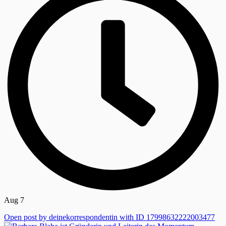
Aug 7
Open post by deinekorrespondentin with ID 17998632222003477