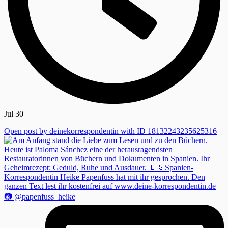
Jul 30
Open post by deinekorrespondentin with ID 18132243235625316