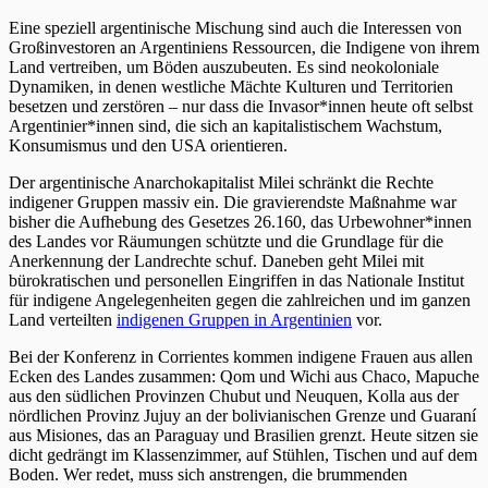
Eine speziell argentinische Mischung sind auch die Interessen von
Großinvestoren an Argentiniens Ressourcen, die Indigene von ihrem
Land vertreiben, um Böden auszubeuten. Es sind neokoloniale
Dynamiken, in denen westliche Mächte Kulturen und Territorien
besetzen und zerstören – nur dass die Invasor*innen heute oft selbst
Argentinier*innen sind, die sich an kapitalistischem Wachstum,
Konsumismus und den USA orientieren.
Der argentinische Anarchokapitalist Milei schränkt die Rechte
indigener Gruppen massiv ein. Die gravierendste Maßnahme war
bisher die Aufhebung des Gesetzes 26.160, das Urbewohner*innen
des Landes vor Räumungen schützte und die Grundlage für die
Anerkennung der Landrechte schuf. Daneben geht Milei mit
bürokratischen und personellen Eingriffen in das Nationale Institut
für indigene Angelegenheiten gegen die zahlreichen und im ganzen
Land verteilten
indigenen Gruppen in Argentinien
vor.
Bei der Konferenz in Corrientes kommen indigene Frauen aus allen
Ecken des Landes zusammen: Qom und Wichi aus Chaco, Mapuche
aus den südlichen Provinzen Chubut und Neuquen, Kolla aus der
nördlichen Provinz Jujuy an der bolivianischen Grenze und Guaraní
aus Misiones, das an Paraguay und Brasilien grenzt. Heute sitzen sie
dicht gedrängt im Klassenzimmer, auf Stühlen, Tischen und auf dem
Boden. Wer redet, muss sich anstrengen, die brummenden