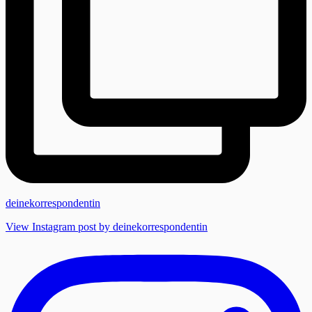
deinekorrespondentin
View Instagram post by deinekorrespondentin