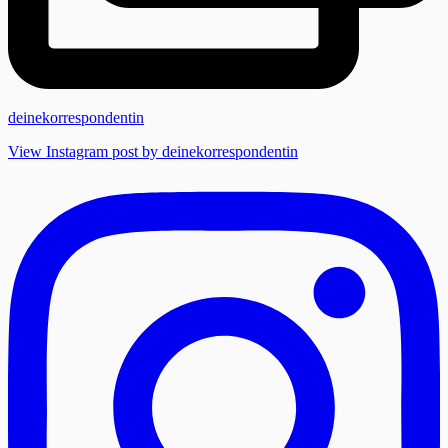
deinekorrespondentin
View Instagram post by deinekorrespondentin