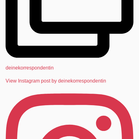
deinekorrespondentin
View Instagram post by deinekorrespondentin