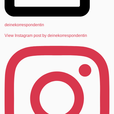
deinekorrespondentin
View Instagram post by deinekorrespondentin