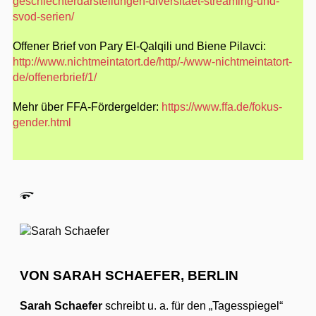
geschlechterdarstellungen-diversitaet-streaming-und-
svod-serien/
Offener Brief von Pary El-Qalqili und Biene Pilavci:
http://www.nichtmeintatort.de/http/-/www-nichtmeintatort-
de/offenerbrief/1/
Mehr über FFA-Fördergelder:
https://www.ffa.de/fokus-
gender.html
VON SARAH SCHAEFER, BERLIN
Sarah Schaefer
schreibt u. a. für den „Tagesspiegel“