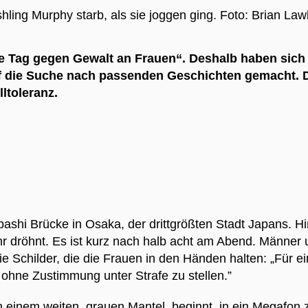
hling Murphy starb, als sie joggen ging.
Foto: Brian Law
le Tag gegen Gewalt an Frauen“. Deshalb haben sic
uf die Suche nach passenden Geschichten gemacht. 
ltoleranz.
shi Brücke in Osaka, der drittgrößten Stadt Japans. Hint
hr dröhnt. Es ist kurz nach halb acht am Abend. Männer
 die Schilder, die die Frauen in den Händen halten: „Für 
x ohne Zustimmung unter Strafe zu stellen.”
 einem weiten, grauen Mantel, beginnt, in ein Megafon 