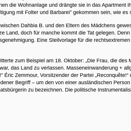
en die Wohnanlage und drängte sie in das Apartment ih
tigung mit Folter und Barbarei” gekommen sein, wie es sp
zwischen Dahbia B. und den Eltern des Mädchens gewese
e Land, doch für manche kommt die Tat gelegen. Denn be
tsgenehmigung. Eine Steilvorlage für die rechtsextreme
tterte zum Beispiel am 18. Oktober: „Die Frau, die des M
et war, das Land zu verlassen. Masseneinwanderung + al
h!” Éric Zemmour, Vorsitzender der Partei „Reconquête!“
fundener Begriff – um den von einer ausländischen Pers
tsbürgerin zu bezeichnen. Die politische Instrumentalisi