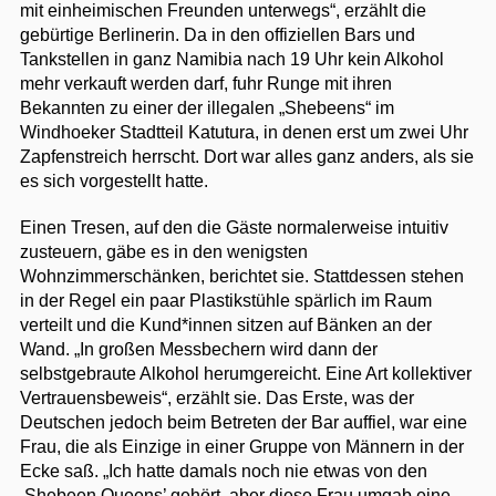
mit einheimischen Freunden unterwegs“, erzählt die
gebürtige Berlinerin. Da in den offiziellen Bars und
Tankstellen in ganz Namibia nach 19 Uhr kein Alkohol
mehr verkauft werden darf, fuhr Runge mit ihren
Bekannten zu einer der illegalen „Shebeens“ im
Windhoeker Stadtteil Katutura, in denen erst um zwei Uhr
Zapfenstreich herrscht. Dort war alles ganz anders, als sie
es sich vorgestellt hatte.
Einen Tresen, auf den die Gäste normalerweise intuitiv
zusteuern, gäbe es in den wenigsten
Wohnzimmerschänken, berichtet sie. Stattdessen stehen
in der Regel ein paar Plastikstühle spärlich im Raum
verteilt und die Kund*innen sitzen auf Bänken an der
Wand. „In großen Messbechern wird dann der
selbstgebraute Alkohol herumgereicht. Eine Art kollektiver
Vertrauensbeweis“, erzählt sie. Das Erste, was der
Deutschen jedoch beim Betreten der Bar auffiel, war eine
Frau, die als Einzige in einer Gruppe von Männern in der
Ecke saß. „Ich hatte damals noch nie etwas von den
‚Shebeen Queens’ gehört, aber diese Frau umgab eine