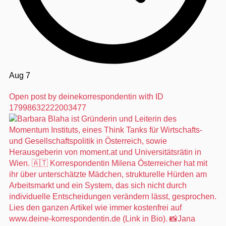
Aug 7
Open post by deinekorrespondentin with ID
17998632222003477