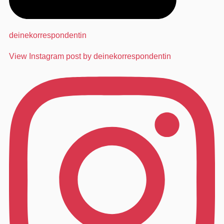
deinekorrespondentin
View Instagram post by deinekorrespondentin