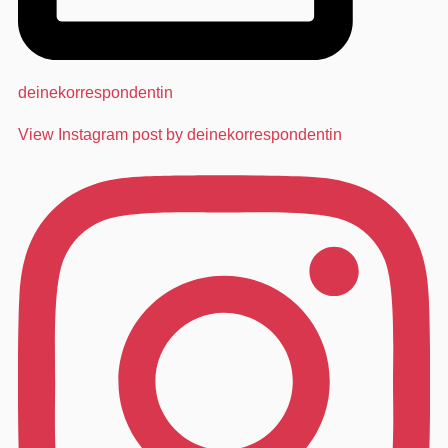
deinekorrespondentin
View Instagram post by deinekorrespondentin