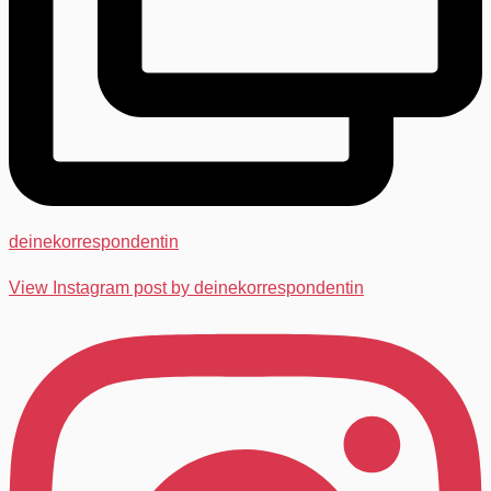
deinekorrespondentin
View Instagram post by deinekorrespondentin