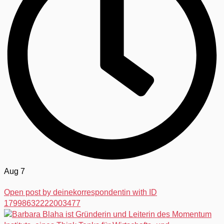
Aug 7
Open post by deinekorrespondentin with ID
17998632222003477