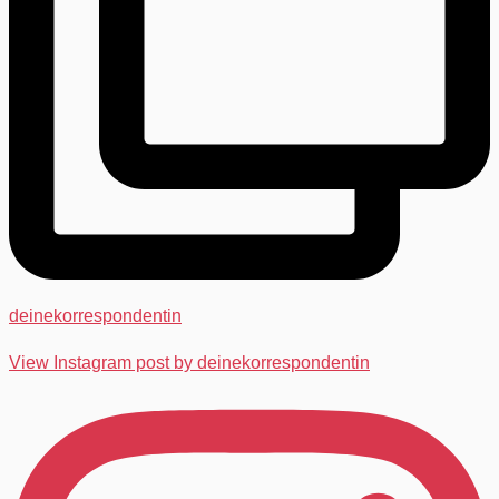
deinekorrespondentin
View Instagram post by deinekorrespondentin