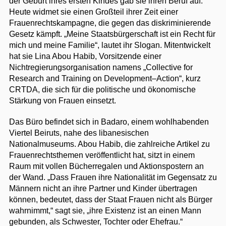
der Geburt ihres ersten Kindes gab sie ihren Beruf auf.
Heute widmet sie einen Großteil ihrer Zeit einer
Frauenrechtskampagne, die gegen das diskriminierende
Gesetz kämpft. „Meine Staatsbürgerschaft ist ein Recht für
mich und meine Familie“, lautet ihr Slogan. Mitentwickelt
hat sie Lina Abou Habib, Vorsitzende einer
Nichtregierungsorganisation namens „Collective for
Research and Training on Development–Action“, kurz
CRTDA, die sich für die politische und ökonomische
Stärkung von Frauen einsetzt.
Das Büro befindet sich in Badaro, einem wohlhabenden
Viertel Beiruts, nahe des libanesischen
Nationalmuseums. Abou Habib, die zahlreiche Artikel zu
Frauenrechtsthemen veröffentlicht hat, sitzt in einem
Raum mit vollen Bücherregalen und Aktionspostern an
der Wand. „Dass Frauen ihre Nationalität im Gegensatz zu
Männern nicht an ihre Partner und Kinder übertragen
können, bedeutet, dass der Staat Frauen nicht als Bürger
wahrnimmt,“ sagt sie, „ihre Existenz ist an einen Mann
gebunden, als Schwester, Tochter oder Ehefrau.“