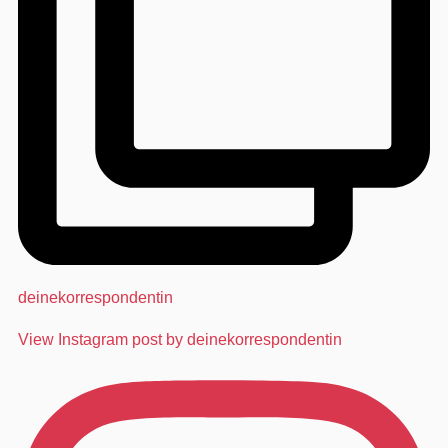
deinekorrespondentin
View Instagram post by deinekorrespondentin