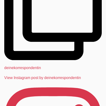
deinekorrespondentin
View Instagram post by deinekorrespondentin