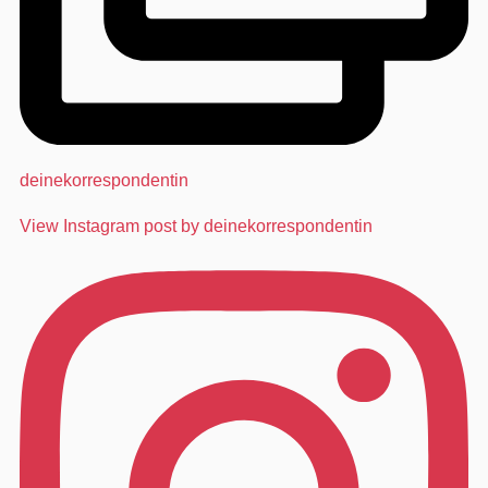
deinekorrespondentin
View Instagram post by deinekorrespondentin