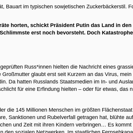
t, Bauart im typischen sowjetischen Zuckerbäckerstil.
F
 horten, schickt Präsident Putin das Land in den U
chlimmste erst noch bevorsteht. Doch Katastrophen
dgeprüften Russ*innen hielten die Nachricht eines gras
 Großmutter glaubt erst seit Kurzem an das Virus, mein 
. Da hatten Russlands Staatsmedien im In- und Auslan
schlicht für eine Erfindung hielten – oder für etwas, das 
er die 145 Millionen Menschen im größten Flächenstaat 
hre, Sanktionen und Rubelverfall getragen hat, blühte au
hen und Zeit mit ihren Kindern verbringen… Es kommt 
 in den sozialen Netzwerken. Im staatlichen Fernsehkana