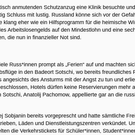
ptisch anmutenden Schutzanzug eine Klinik besuchte und 
g Schluss mit lustig. Russland könne sich vor der Gefahr
 klang eher wie ein Hilfsprogramm für die heimische Wi
 des Arbeitslosengelds auf den Mindestlohn und eine se
, die nun in finanzieller Not sind.
iele Russ*innen prompt als „Ferien“ auf und machten si
sflüge in den Badeort Sotschi, wo bereits freundliches 
ngesichts des Ansturms mit der Angst zu tun und erlie
geschlossen, Hotels dürfen keine Reservierungen mehr 
Sotschi, Anatolij Pachomow, appellierte gar an die russ
 Sobjanin bereits vorgeprescht und hatte sämtliche Fre
rieben, Läden und Dienstleistungszentren verkündet. U
en die Verkehrstickets für Schüler*innen, Student*innen