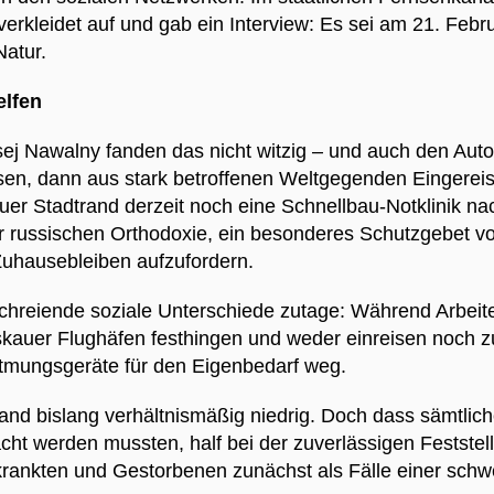
kleidet auf und gab ein Interview: Es sei am 21. Februa
Natur.
elfen
ksej Nawalny fanden das nicht witzig – und auch den Aut
sen, dann aus stark betroffenen Weltgegenden Eingerei
er Stadtrand derzeit noch eine Schnellbau-Notklinik na
der russischen Orthodoxie, ein besonderes Schutzgebet v
uhausebleiben aufzufordern.
chreiende soziale Unterschiede zutage: Während Arbeit
kauer Flughäfen festhingen und weder einreisen noch zu
tmungsgeräte für den Eigenbedarf weg.
Russland bislang verhältnismäßig niedrig. Doch dass sämt
acht werden mussten, half bei der zuverlässigen Festste
krankten und Gestorbenen zunächst als Fälle einer sch