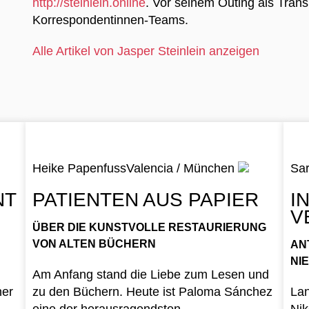
http://steinlein.online
. Vor seinem Outing als Tran
Korrespondentinnen-Teams.
Alle Artikel von Jasper Steinlein anzeigen
Heike Papenfuss
Valencia / München
Sar
NT
PATIENTEN AUS PAPIER
I
V
ÜBER DIE KUNSTVOLLE RESTAURIERUNG
VON ALTEN BÜCHERN
AN
NI
Am Anfang stand die Liebe zum Lesen und
ner
zu den Büchern. Heute ist Paloma Sánchez
Lan
eine der herausragendsten
Nik