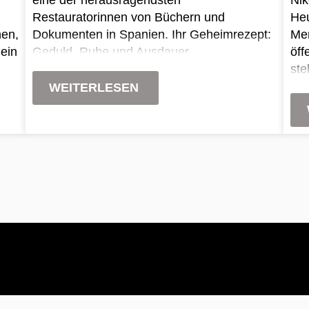
Restauratorinnen von Büchern und
Heu
hen,
Dokumenten in Spanien. Ihr Geheimrezept:
Men
 ein
Geduld, Ruhe und Ausdauer.
öff
ste
sic
WEITERLESEN
wor
Mis