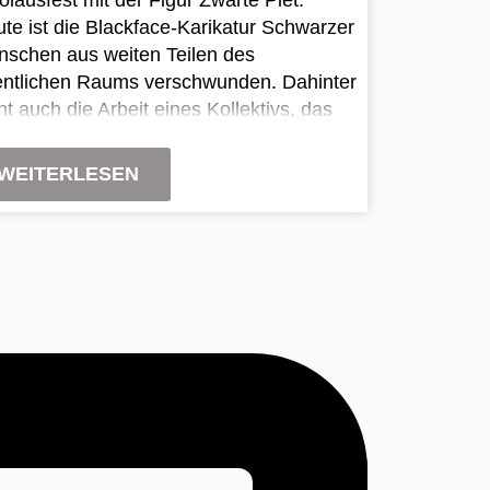
te ist die Blackface-Karikatur Schwarzer
schen aus weiten Teilen des
entlichen Raums verschwunden. Dahinter
ht auch die Arbeit eines Kollektivs, das
h vor 15 Jahren gründete: „Nederland
dt beter“. Nun hat die Gruppe ihre
WEITERLESEN
sion für beendet erklärt.