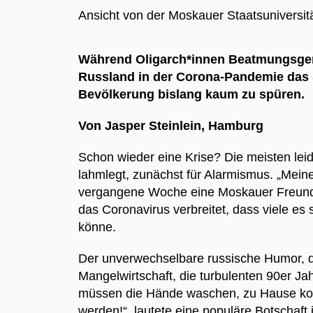
Ansicht von der Moskauer Staatsuniversitä
Während Oligarch*innen Beatmungsgeräte
Russland in der Corona-Pandemie das S
Bevölkerung bislang kaum zu spüren.
Von Jasper Steinlein, Hamburg
Schon wieder eine Krise? Die meisten lei
lahmlegt, zunächst für Alarmismus. „Meine
vergangene Woche eine Moskauer Freundin
das Coronavirus verbreitet, dass viele es 
könne.
Der unverwechselbare russische Humor, d
Mangelwirtschaft, die turbulenten 90er Ja
müssen die Hände waschen, zu Hause koc
werden!“, lautete eine populäre Botschaft