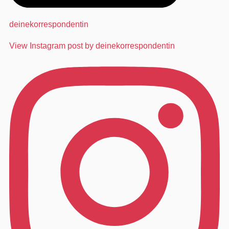
deinekorrespondentin
View Instagram post by deinekorrespondentin