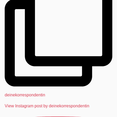
deinekorrespondentin
View Instagram post by deinekorrespondentin