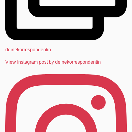
deinekorrespondentin
View Instagram post by deinekorrespondentin