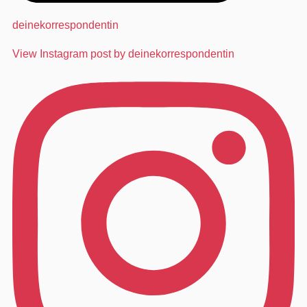
deinekorrespondentin
View Instagram post by deinekorrespondentin