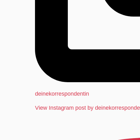
deinekorrespondentin
View Instagram post by deinekorresponde