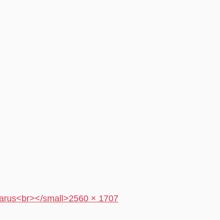
larus<br></small>
2560 × 1707