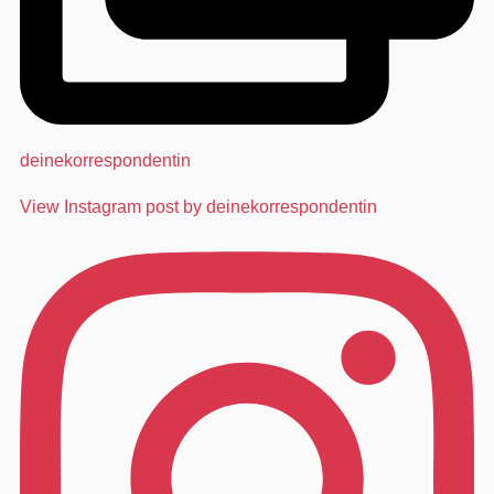
deinekorrespondentin
View Instagram post by deinekorrespondentin