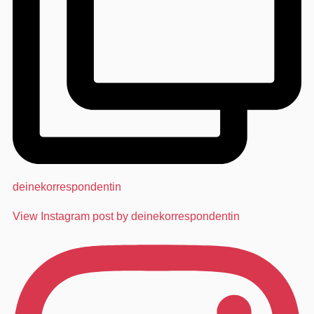
deinekorrespondentin
View Instagram post by deinekorrespondentin