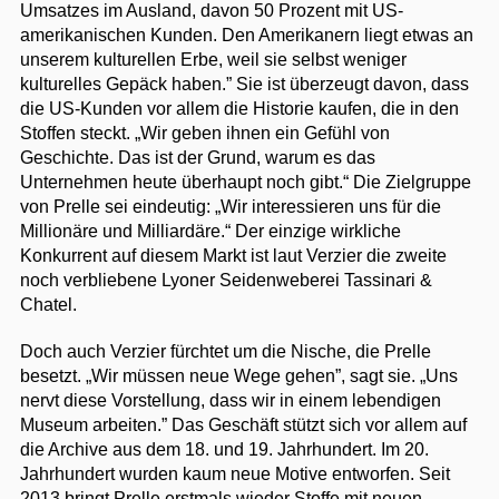
Umsatzes im Ausland, davon 50 Prozent mit US-
amerikanischen Kunden. Den Amerikanern liegt etwas an
unserem kulturellen Erbe, weil sie selbst weniger
kulturelles Gepäck haben.” Sie ist überzeugt davon, dass
die US-Kunden vor allem die Historie kaufen, die in den
Stoffen steckt. „Wir geben ihnen ein Gefühl von
Geschichte. Das ist der Grund, warum es das
Unternehmen heute überhaupt noch gibt.“ Die Zielgruppe
von Prelle sei eindeutig: „Wir interessieren uns für die
Millionäre und Milliardäre.“ Der einzige wirkliche
Konkurrent auf diesem Markt ist laut Verzier die zweite
noch verbliebene Lyoner Seidenweberei Tassinari &
Chatel.
Doch auch Verzier fürchtet um die Nische, die Prelle
besetzt. „Wir müssen neue Wege gehen”, sagt sie. „Uns
nervt diese Vorstellung, dass wir in einem lebendigen
Museum arbeiten.” Das Geschäft stützt sich vor allem auf
die Archive aus dem 18. und 19. Jahrhundert. Im 20.
Jahrhundert wurden kaum neue Motive entworfen. Seit
2013 bringt Prelle erstmals wieder Stoffe mit neuen