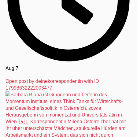
Aug 7
Open post by deinekorrespondentin with ID
17998632222003477