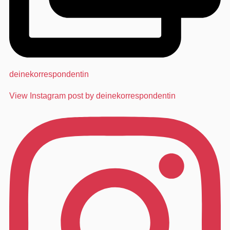
deinekorrespondentin
View Instagram post by deinekorrespondentin