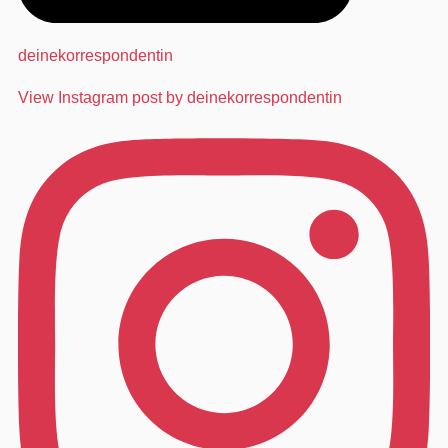
deinekorrespondentin
View Instagram post by deinekorrespondentin