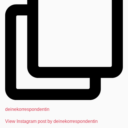
deinekorrespondentin
View Instagram post by deinekorrespondentin